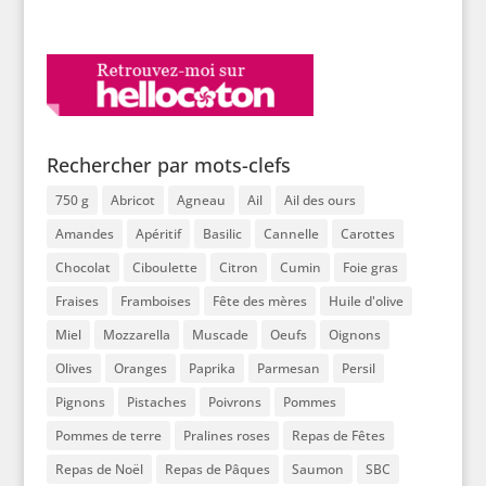
Rechercher par mots-clefs
750 g
Abricot
Agneau
Ail
Ail des ours
Amandes
Apéritif
Basilic
Cannelle
Carottes
Chocolat
Ciboulette
Citron
Cumin
Foie gras
Fraises
Framboises
Fête des mères
Huile d'olive
Miel
Mozzarella
Muscade
Oeufs
Oignons
Olives
Oranges
Paprika
Parmesan
Persil
Pignons
Pistaches
Poivrons
Pommes
Pommes de terre
Pralines roses
Repas de Fêtes
Repas de Noël
Repas de Pâques
Saumon
SBC