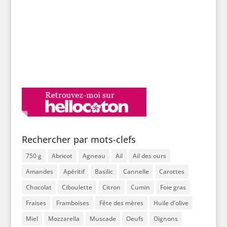
Rechercher par mots-clefs
750 g
Abricot
Agneau
Ail
Ail des ours
Amandes
Apéritif
Basilic
Cannelle
Carottes
Chocolat
Ciboulette
Citron
Cumin
Foie gras
Fraises
Framboises
Fête des mères
Huile d'olive
Miel
Mozzarella
Muscade
Oeufs
Oignons