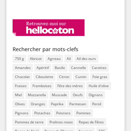
Rechercher par mots-clefs
750 g
Abricot
Agneau
Ail
Ail des ours
Amandes
Apéritif
Basilic
Cannelle
Carottes
Chocolat
Ciboulette
Citron
Cumin
Foie gras
Fraises
Framboises
Fête des mères
Huile d'olive
Miel
Mozzarella
Muscade
Oeufs
Oignons
Olives
Oranges
Paprika
Parmesan
Persil
Pignons
Pistaches
Poivrons
Pommes
Pommes de terre
Pralines roses
Repas de Fêtes