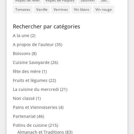
Repas de Noël
Repas de Pâques
Saumon
SBC
Tomates
Vanille
Verrines
Vin blanc
Vin rouge
Rechercher par catégories
A la une
(2)
A propos de l'auteur
(35)
Boissons
(8)
Cuisine Savoyarde
(26)
fête des mère
(1)
Fruits et légumes
(22)
La cuisine du mercredi
(21)
Non classé
(1)
Pains et Viennoiseries
(4)
Partenariat
(46)
Potins de cuisine
(215)
Almanach et Traditions
(83)