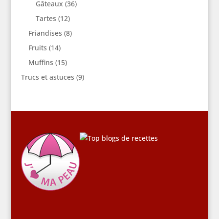
Gâteaux
(36)
Tartes
(12)
Friandises
(8)
Fruits
(14)
Muffins
(15)
Trucs et astuces
(9)