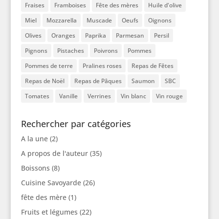
Fraises
Framboises
Fête des mères
Huile d'olive
Miel
Mozzarella
Muscade
Oeufs
Oignons
Olives
Oranges
Paprika
Parmesan
Persil
Pignons
Pistaches
Poivrons
Pommes
Pommes de terre
Pralines roses
Repas de Fêtes
Repas de Noël
Repas de Pâques
Saumon
SBC
Tomates
Vanille
Verrines
Vin blanc
Vin rouge
Rechercher par catégories
A la une
(2)
A propos de l'auteur
(35)
Boissons
(8)
Cuisine Savoyarde
(26)
fête des mère
(1)
Fruits et légumes
(22)