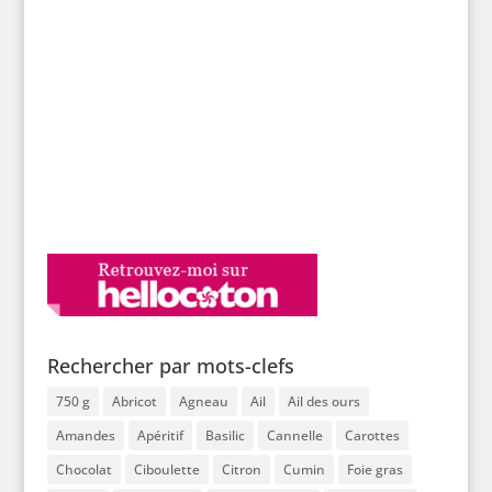
Rechercher par mots-clefs
750 g
Abricot
Agneau
Ail
Ail des ours
Amandes
Apéritif
Basilic
Cannelle
Carottes
Chocolat
Ciboulette
Citron
Cumin
Foie gras