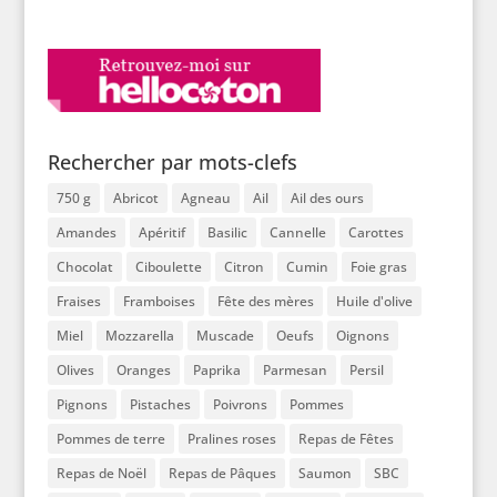
Rechercher par mots-clefs
750 g
Abricot
Agneau
Ail
Ail des ours
Amandes
Apéritif
Basilic
Cannelle
Carottes
Chocolat
Ciboulette
Citron
Cumin
Foie gras
Fraises
Framboises
Fête des mères
Huile d'olive
Miel
Mozzarella
Muscade
Oeufs
Oignons
Olives
Oranges
Paprika
Parmesan
Persil
Pignons
Pistaches
Poivrons
Pommes
Pommes de terre
Pralines roses
Repas de Fêtes
Repas de Noël
Repas de Pâques
Saumon
SBC