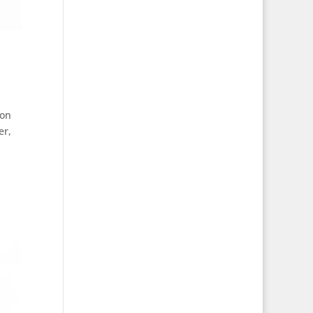
ion
er,