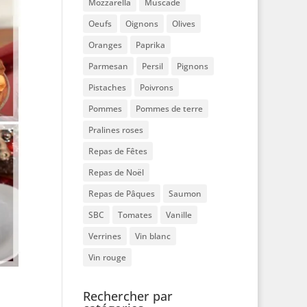
Mozzarella
Muscade
Oeufs
Oignons
Olives
Oranges
Paprika
Parmesan
Persil
Pignons
Pistaches
Poivrons
Pommes
Pommes de terre
Pralines roses
Repas de Fêtes
Repas de Noël
Repas de Pâques
Saumon
SBC
Tomates
Vanille
Verrines
Vin blanc
Vin rouge
Rechercher par