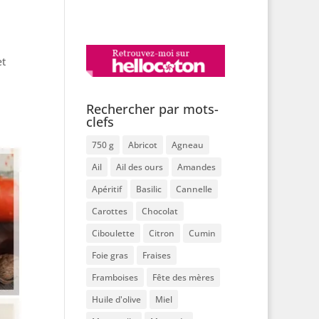
et
Rechercher par mots-
clefs
750 g
Abricot
Agneau
Ail
Ail des ours
Amandes
Apéritif
Basilic
Cannelle
Carottes
Chocolat
Ciboulette
Citron
Cumin
Foie gras
Fraises
Framboises
Fête des mères
Huile d'olive
Miel