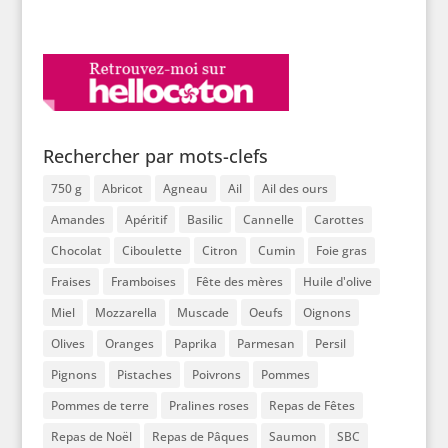
Rechercher par mots-clefs
750 g
Abricot
Agneau
Ail
Ail des ours
Amandes
Apéritif
Basilic
Cannelle
Carottes
Chocolat
Ciboulette
Citron
Cumin
Foie gras
Fraises
Framboises
Fête des mères
Huile d'olive
Miel
Mozzarella
Muscade
Oeufs
Oignons
Olives
Oranges
Paprika
Parmesan
Persil
Pignons
Pistaches
Poivrons
Pommes
Pommes de terre
Pralines roses
Repas de Fêtes
Repas de Noël
Repas de Pâques
Saumon
SBC