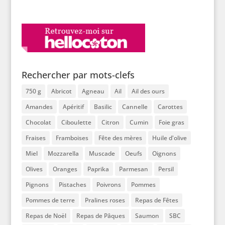
Rechercher par mots-clefs
750 g
Abricot
Agneau
Ail
Ail des ours
Amandes
Apéritif
Basilic
Cannelle
Carottes
Chocolat
Ciboulette
Citron
Cumin
Foie gras
Fraises
Framboises
Fête des mères
Huile d'olive
Miel
Mozzarella
Muscade
Oeufs
Oignons
Olives
Oranges
Paprika
Parmesan
Persil
Pignons
Pistaches
Poivrons
Pommes
Pommes de terre
Pralines roses
Repas de Fêtes
Repas de Noël
Repas de Pâques
Saumon
SBC