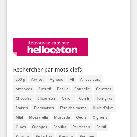
Rechercher par mots-clefs
750 g
Abricot
Agneau
Ail
Ail des ours
Amandes
Apéritif
Basilic
Cannelle
Carottes
Chocolat
Ciboulette
Citron
Cumin
Foie gras
Fraises
Framboises
Fête des mères
Huile d'olive
Miel
Mozzarella
Muscade
Oeufs
Oignons
Olives
Oranges
Paprika
Parmesan
Persil
Pignons
Pistaches
Poivrons
Pommes