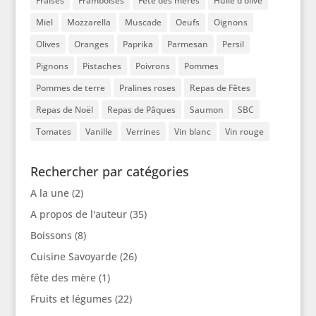
Fraises
Framboises
Fête des mères
Huile d'olive
Miel
Mozzarella
Muscade
Oeufs
Oignons
Olives
Oranges
Paprika
Parmesan
Persil
Pignons
Pistaches
Poivrons
Pommes
Pommes de terre
Pralines roses
Repas de Fêtes
Repas de Noël
Repas de Pâques
Saumon
SBC
Tomates
Vanille
Verrines
Vin blanc
Vin rouge
Rechercher par catégories
A la une
(2)
A propos de l'auteur
(35)
Boissons
(8)
Cuisine Savoyarde
(26)
fête des mère
(1)
Fruits et légumes
(22)