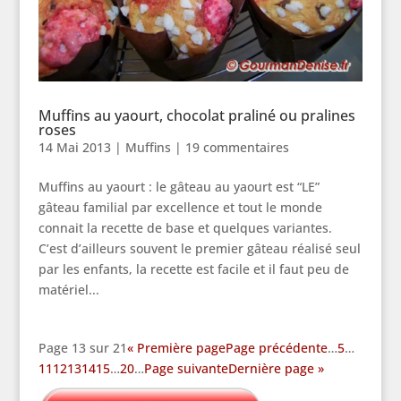
Muffins au yaourt, chocolat praliné ou pralines
roses
14 Mai 2013
|
Muffins
|
19 commentaires
Muffins au yaourt : le gâteau au yaourt est “LE”
gâteau familial par excellence et tout le monde
connait la recette de base et quelques variantes.
C’est d’ailleurs souvent le premier gâteau réalisé seul
par les enfants, la recette est facile et il faut peu de
matériel...
Page 13 sur 21
« Première page
Page précédente
…
5
…
11
12
13
14
15
…
20
…
Page suivante
Dernière page »