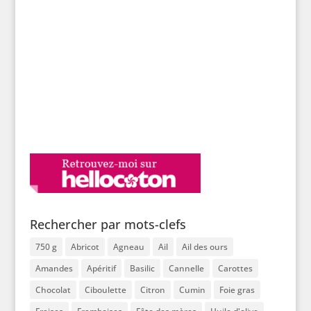
Rechercher par mots-clefs
750 g
Abricot
Agneau
Ail
Ail des ours
Amandes
Apéritif
Basilic
Cannelle
Carottes
Chocolat
Ciboulette
Citron
Cumin
Foie gras