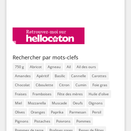
Rechercher par mots-clefs
750 g
Abricot
Agneau
Ail
Ail des ours
Amandes
Apéritif
Basilic
Cannelle
Carottes
Chocolat
Ciboulette
Citron
Cumin
Foie gras
Fraises
Framboises
Fête des mères
Huile d'olive
Miel
Mozzarella
Muscade
Oeufs
Oignons
Olives
Oranges
Paprika
Parmesan
Persil
Pignons
Pistaches
Poivrons
Pommes
Pommes de terre
Pralines roses
Repas de Fêtes