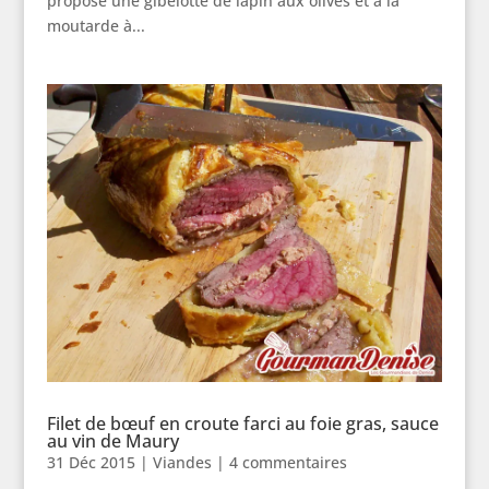
propose une gibelotte de lapin aux olives et à la
moutarde à...
Filet de bœuf en croute farci au foie gras, sauce
au vin de Maury
31 Déc 2015
|
Viandes
|
4 commentaires