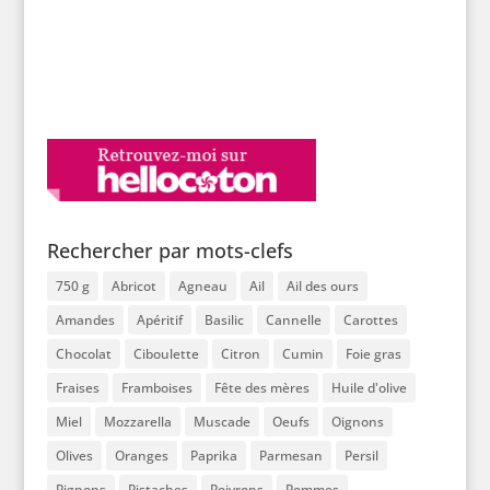
Rechercher par mots-clefs
750 g
Abricot
Agneau
Ail
Ail des ours
Amandes
Apéritif
Basilic
Cannelle
Carottes
Chocolat
Ciboulette
Citron
Cumin
Foie gras
Fraises
Framboises
Fête des mères
Huile d'olive
Miel
Mozzarella
Muscade
Oeufs
Oignons
Olives
Oranges
Paprika
Parmesan
Persil
Pignons
Pistaches
Poivrons
Pommes