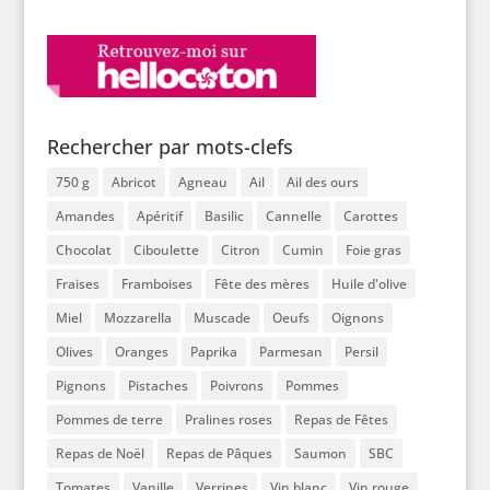
Rechercher par mots-clefs
750 g
Abricot
Agneau
Ail
Ail des ours
Amandes
Apéritif
Basilic
Cannelle
Carottes
Chocolat
Ciboulette
Citron
Cumin
Foie gras
Fraises
Framboises
Fête des mères
Huile d'olive
Miel
Mozzarella
Muscade
Oeufs
Oignons
Olives
Oranges
Paprika
Parmesan
Persil
Pignons
Pistaches
Poivrons
Pommes
Pommes de terre
Pralines roses
Repas de Fêtes
Repas de Noël
Repas de Pâques
Saumon
SBC
Tomates
Vanille
Verrines
Vin blanc
Vin rouge