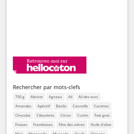
Rechercher par mots-clefs
750 g
Abricot
Agneau
Ail
Ail des ours
Amandes
Apéritif
Basilic
Cannelle
Carottes
Chocolat
Ciboulette
Citron
Cumin
Foie gras
Fraises
Framboises
Fête des mères
Huile d'olive
Miel
Mozzarella
Muscade
Oeufs
Oignons