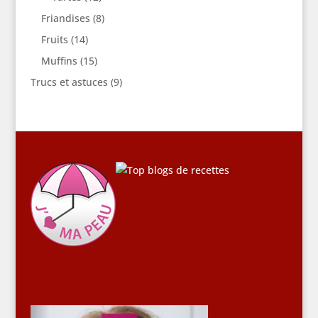
Friandises
(8)
Fruits
(14)
Muffins
(15)
Trucs et astuces
(9)