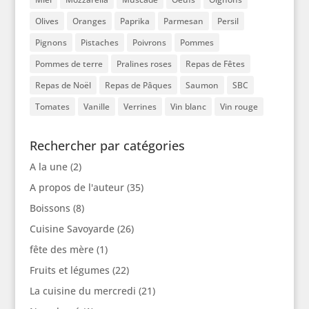
Olives
Oranges
Paprika
Parmesan
Persil
Pignons
Pistaches
Poivrons
Pommes
Pommes de terre
Pralines roses
Repas de Fêtes
Repas de Noël
Repas de Pâques
Saumon
SBC
Tomates
Vanille
Verrines
Vin blanc
Vin rouge
Rechercher par catégories
A la une
(2)
A propos de l'auteur
(35)
Boissons
(8)
Cuisine Savoyarde
(26)
fête des mère
(1)
Fruits et légumes
(22)
La cuisine du mercredi
(21)