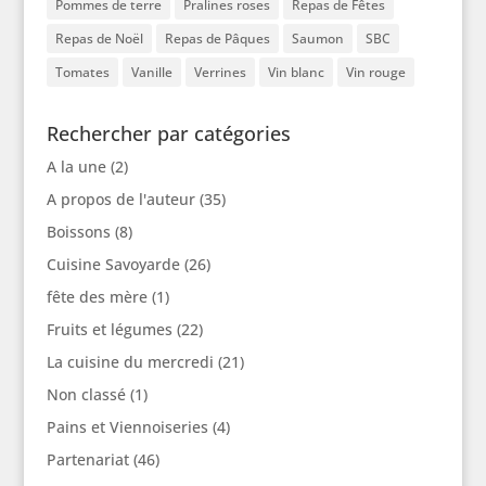
Pommes de terre
Pralines roses
Repas de Fêtes
Repas de Noël
Repas de Pâques
Saumon
SBC
Tomates
Vanille
Verrines
Vin blanc
Vin rouge
Rechercher par catégories
A la une
(2)
A propos de l'auteur
(35)
Boissons
(8)
Cuisine Savoyarde
(26)
fête des mère
(1)
Fruits et légumes
(22)
La cuisine du mercredi
(21)
Non classé
(1)
Pains et Viennoiseries
(4)
Partenariat
(46)