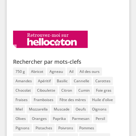
Rechercher par mots-clefs
750 g
Abricot
Agneau
Ail
Ail des ours
Amandes
Apéritif
Basilic
Cannelle
Carottes
Chocolat
Ciboulette
Citron
Cumin
Foie gras
Fraises
Framboises
Fête des mères
Huile d'olive
Miel
Mozzarella
Muscade
Oeufs
Oignons
Olives
Oranges
Paprika
Parmesan
Persil
Pignons
Pistaches
Poivrons
Pommes