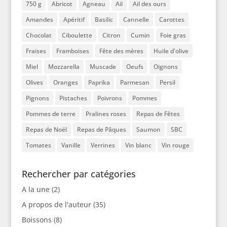
750 g
Abricot
Agneau
Ail
Ail des ours
Amandes
Apéritif
Basilic
Cannelle
Carottes
Chocolat
Ciboulette
Citron
Cumin
Foie gras
Fraises
Framboises
Fête des mères
Huile d'olive
Miel
Mozzarella
Muscade
Oeufs
Oignons
Olives
Oranges
Paprika
Parmesan
Persil
Pignons
Pistaches
Poivrons
Pommes
Pommes de terre
Pralines roses
Repas de Fêtes
Repas de Noël
Repas de Pâques
Saumon
SBC
Tomates
Vanille
Verrines
Vin blanc
Vin rouge
Rechercher par catégories
A la une
(2)
A propos de l'auteur
(35)
Boissons
(8)