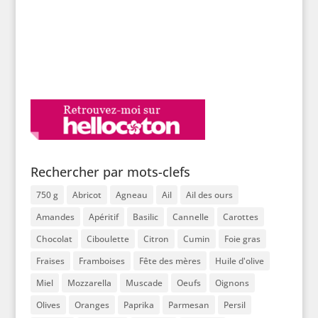
Rechercher par mots-clefs
750 g
Abricot
Agneau
Ail
Ail des ours
Amandes
Apéritif
Basilic
Cannelle
Carottes
Chocolat
Ciboulette
Citron
Cumin
Foie gras
Fraises
Framboises
Fête des mères
Huile d'olive
Miel
Mozzarella
Muscade
Oeufs
Oignons
Olives
Oranges
Paprika
Parmesan
Persil