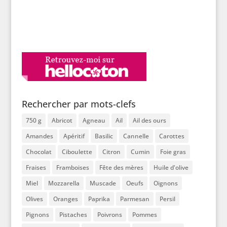
Rechercher par mots-clefs
750 g
Abricot
Agneau
Ail
Ail des ours
Amandes
Apéritif
Basilic
Cannelle
Carottes
Chocolat
Ciboulette
Citron
Cumin
Foie gras
Fraises
Framboises
Fête des mères
Huile d'olive
Miel
Mozzarella
Muscade
Oeufs
Oignons
Olives
Oranges
Paprika
Parmesan
Persil
Pignons
Pistaches
Poivrons
Pommes