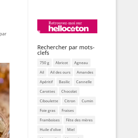
par
Rechercher par mots-
clefs
750 g
Abricot
Agneau
Ail
Ail des ours
Amandes
Apéritif
Basilic
Cannelle
Carottes
Chocolat
Ciboulette
Citron
Cumin
Foie gras
Fraises
Framboises
Fête des mères
Huile d'olive
Miel