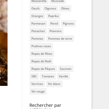
Mozzarella
Muscade
Oeufs
Oignons
Olives
Oranges
Paprika
Parmesan
Persil
Pignons
Pistaches
Poivrons
Pommes
Pommes de terre
Pralines roses
Repas de Fêtes
Repas de Noël
Repas de Pâques
Saumon
SBC
Tomates
Vanille
Verrines
Vin blanc
Vin rouge
Rechercher par