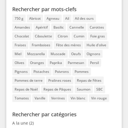
Rechercher par mots-clefs
750 g
Abricot
Agneau
Ail
Ail des ours
Amandes
Apéritif
Basilic
Cannelle
Carottes
Chocolat
Ciboulette
Citron
Cumin
Foie gras
Fraises
Framboises
Fête des mères
Huile d'olive
Miel
Mozzarella
Muscade
Oeufs
Oignons
Olives
Oranges
Paprika
Parmesan
Persil
Pignons
Pistaches
Poivrons
Pommes
Pommes de terre
Pralines roses
Repas de Fêtes
Repas de Noël
Repas de Pâques
Saumon
SBC
Tomates
Vanille
Verrines
Vin blanc
Vin rouge
Rechercher par catégories
A la une
(2)