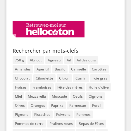
Rechercher par mots-clefs
750 g
Abricot
Agneau
Ail
Ail des ours
Amandes
Apéritif
Basilic
Cannelle
Carottes
Chocolat
Ciboulette
Citron
Cumin
Foie gras
Fraises
Framboises
Fête des mères
Huile d'olive
Miel
Mozzarella
Muscade
Oeufs
Oignons
Olives
Oranges
Paprika
Parmesan
Persil
Pignons
Pistaches
Poivrons
Pommes
Pommes de terre
Pralines roses
Repas de Fêtes