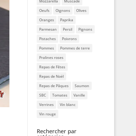
Mozzarella
Muscade
Oeufs
Oignons
Olives
Oranges
Paprika
Parmesan
Persil
Pignons
Pistaches
Poivrons
Pommes
Pommes de terre
Pralines roses
Repas de Fêtes
Repas de Noël
Repas de Pâques
Saumon
SBC
Tomates
Vanille
Verrines
Vin blanc
Vin rouge
Rechercher par