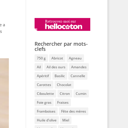
e a
es
Rechercher par mots-
clefs
750 g
Abricot
Agneau
Ail
Ail des ours
Amandes
Apéritif
Basilic
Cannelle
Carottes
Chocolat
Ciboulette
Citron
Cumin
Foie gras
Fraises
Framboises
Fête des mères
Huile d'olive
Miel