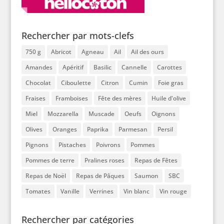
Rechercher par mots-clefs
750 g
Abricot
Agneau
Ail
Ail des ours
Amandes
Apéritif
Basilic
Cannelle
Carottes
Chocolat
Ciboulette
Citron
Cumin
Foie gras
Fraises
Framboises
Fête des mères
Huile d'olive
Miel
Mozzarella
Muscade
Oeufs
Oignons
Olives
Oranges
Paprika
Parmesan
Persil
Pignons
Pistaches
Poivrons
Pommes
Pommes de terre
Pralines roses
Repas de Fêtes
Repas de Noël
Repas de Pâques
Saumon
SBC
Tomates
Vanille
Verrines
Vin blanc
Vin rouge
Rechercher par catégories