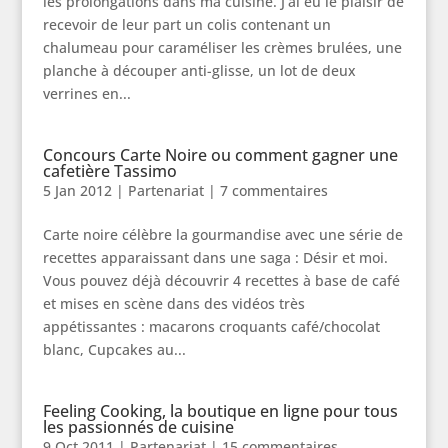
les prolongations dans ma cuisine. J’ai eu le plaisir de
recevoir de leur part un colis contenant un
chalumeau pour caraméliser les crèmes brulées, une
planche à découper anti-glisse, un lot de deux
verrines en...
Concours Carte Noire ou comment gagner une
cafetière Tassimo
5 Jan 2012
|
Partenariat
|
7 commentaires
Carte noire célèbre la gourmandise avec une série de
recettes apparaissant dans une saga : Désir et moi.
Vous pouvez déjà découvrir 4 recettes à base de café
et mises en scène dans des vidéos très
appétissantes : macarons croquants café/chocolat
blanc, Cupcakes au...
Feeling Cooking, la boutique en ligne pour tous
les passionnés de cuisine
9 Oct 2011
|
Partenariat
|
15 commentaires