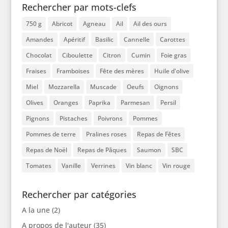
Rechercher par mots-clefs
750 g
Abricot
Agneau
Ail
Ail des ours
Amandes
Apéritif
Basilic
Cannelle
Carottes
Chocolat
Ciboulette
Citron
Cumin
Foie gras
Fraises
Framboises
Fête des mères
Huile d'olive
Miel
Mozzarella
Muscade
Oeufs
Oignons
Olives
Oranges
Paprika
Parmesan
Persil
Pignons
Pistaches
Poivrons
Pommes
Pommes de terre
Pralines roses
Repas de Fêtes
Repas de Noël
Repas de Pâques
Saumon
SBC
Tomates
Vanille
Verrines
Vin blanc
Vin rouge
Rechercher par catégories
A la une
(2)
A propos de l'auteur
(35)