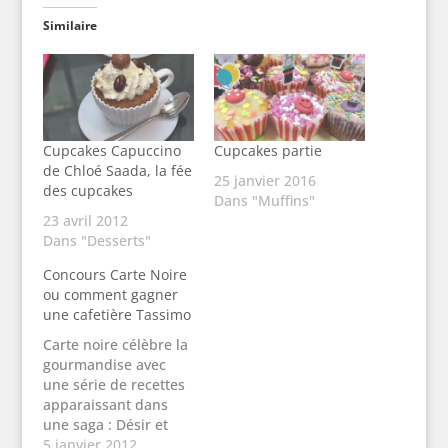
Similaire
Cupcakes Capuccino
Cupcakes partie
de Chloé Saada, la fée
25 janvier 2016
des cupcakes
Dans "Muffins"
23 avril 2012
Dans "Desserts"
Concours Carte Noire
ou comment gagner
une cafetière Tassimo
Carte noire célèbre la
gourmandise avec
une série de recettes
apparaissant dans
une saga : Désir et
moi. Vous pouvez déjà
5 janvier 2012