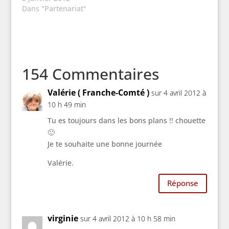
découvrir 4 recettes à
Dans "Partenariat"
base de café et mises
en scène dans des
vidéos très
appétissantes : macar
ons croquants
154 Commentaires
café/chocolat
blanc, Cupcakes au
tiramisu, Fondants
Valérie ( Franche-Comté )
sur 4 avril 2012 à
choco-café et crème
10 h 49 min
au café façon liégeois.
Tu es toujours dans les bons plans !! chouette
Pour la suite de la
saga,…
🙂
Je te souhaite une bonne journée
Valérie.
Réponse
virginie
sur 4 avril 2012 à 10 h 58 min