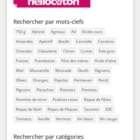
Rechercher par mots-clefs
750 g
Abricot
Agneau
Ail
Ail des ours
Amandes
Apéritif
Basilic
Cannelle
Carottes
Chocolat
Ciboulette
Citron
Cumin
Foie gras
Fraises
Framboises
Fête des mères
Huile d'olive
Miel
Mozzarella
Muscade
Oeufs
Oignons
Olives
Oranges
Paprika
Parmesan
Persil
Pignons
Pistaches
Poivrons
Pommes
Pommes de terre
Pralines roses
Repas de Fêtes
Repas de Noël
Repas de Pâques
Saumon
SBC
Tomates
Vanille
Verrines
Vin blanc
Vin rouge
Rechercher par catégories