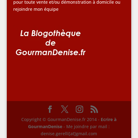
pour toute vente et/ou démonstration à domicile ou
rejoindre mon équipe
Copyright © GourmanDenise.fr 2014 -
Ecrire à
GourmanDenise
- Me joindre par mail :
denise.gerelli[at]gmail.com