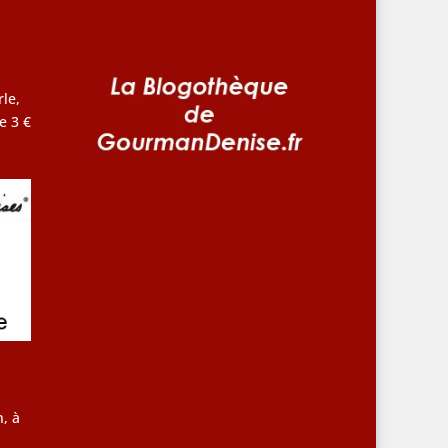
le,
e 3 €
, à