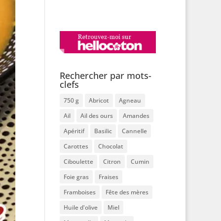
Rechercher par mots-
clefs
750 g
Abricot
Agneau
Ail
Ail des ours
Amandes
Apéritif
Basilic
Cannelle
Carottes
Chocolat
Ciboulette
Citron
Cumin
Foie gras
Fraises
Framboises
Fête des mères
Huile d'olive
Miel