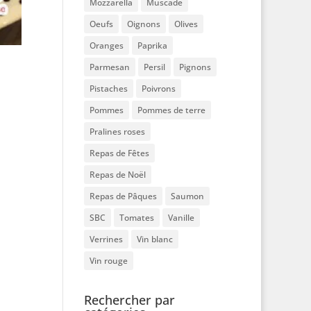
Mozzarella
Muscade
Oeufs
Oignons
Olives
Oranges
Paprika
Parmesan
Persil
Pignons
Pistaches
Poivrons
Pommes
Pommes de terre
Pralines roses
Repas de Fêtes
Repas de Noël
Repas de Pâques
Saumon
SBC
Tomates
Vanille
Verrines
Vin blanc
Vin rouge
Rechercher par