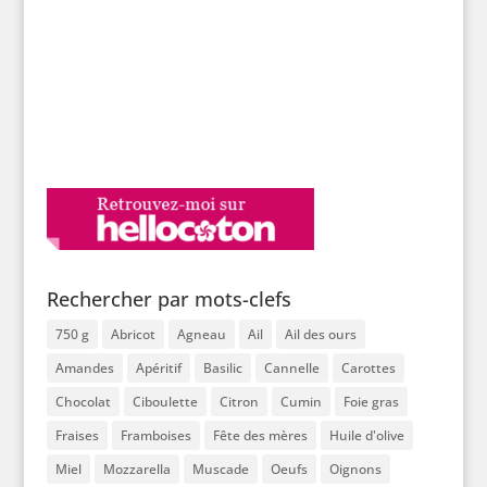
Rechercher par mots-clefs
750 g
Abricot
Agneau
Ail
Ail des ours
Amandes
Apéritif
Basilic
Cannelle
Carottes
Chocolat
Ciboulette
Citron
Cumin
Foie gras
Fraises
Framboises
Fête des mères
Huile d'olive
Miel
Mozzarella
Muscade
Oeufs
Oignons