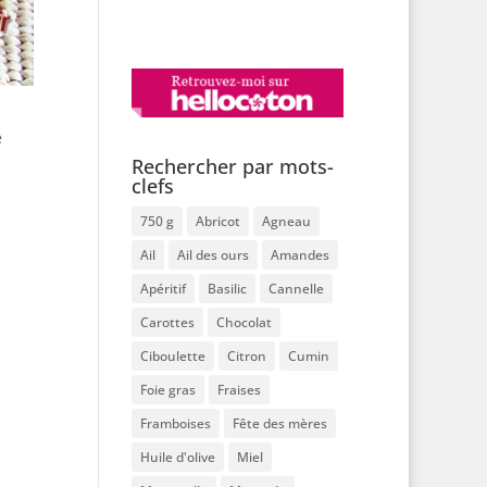
e
Rechercher par mots-
clefs
750 g
Abricot
Agneau
Ail
Ail des ours
Amandes
Apéritif
Basilic
Cannelle
Carottes
Chocolat
Ciboulette
Citron
Cumin
Foie gras
Fraises
Framboises
Fête des mères
Huile d'olive
Miel