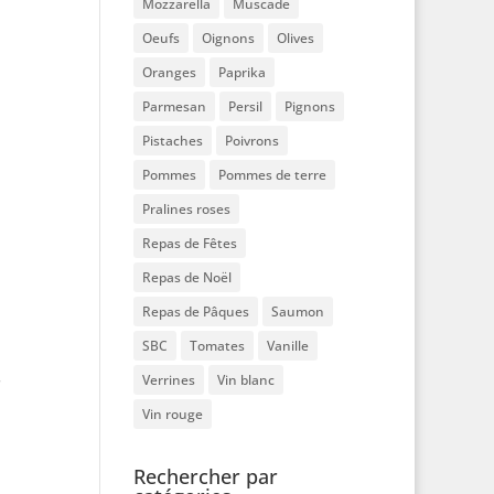
Mozzarella
Muscade
Oeufs
Oignons
Olives
Oranges
Paprika
Parmesan
Persil
Pignons
Pistaches
Poivrons
Pommes
Pommes de terre
Pralines roses
Repas de Fêtes
Repas de Noël
Repas de Pâques
Saumon
SBC
Tomates
Vanille
s
Verrines
Vin blanc
Vin rouge
Rechercher par