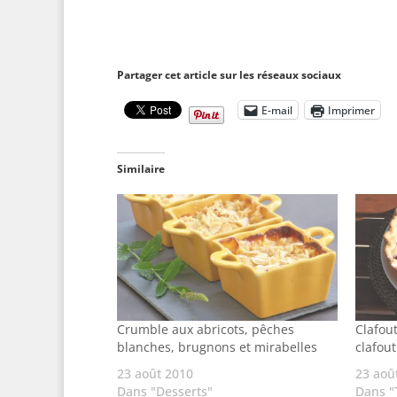
Partager cet article sur les réseaux sociaux
E-mail
Imprimer
Similaire
Crumble aux abricots, pêches
Clafout
blanches, brugnons et mirabelles
clafout
23 août 2010
23 aoû
Dans "Desserts"
Dans "