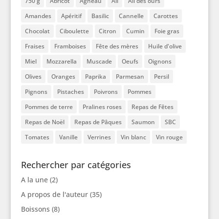
750 g
Abricot
Agneau
Ail
Ail des ours
Amandes
Apéritif
Basilic
Cannelle
Carottes
Chocolat
Ciboulette
Citron
Cumin
Foie gras
Fraises
Framboises
Fête des mères
Huile d'olive
Miel
Mozzarella
Muscade
Oeufs
Oignons
Olives
Oranges
Paprika
Parmesan
Persil
Pignons
Pistaches
Poivrons
Pommes
Pommes de terre
Pralines roses
Repas de Fêtes
Repas de Noël
Repas de Pâques
Saumon
SBC
Tomates
Vanille
Verrines
Vin blanc
Vin rouge
Rechercher par catégories
A la une
(2)
A propos de l'auteur
(35)
Boissons
(8)