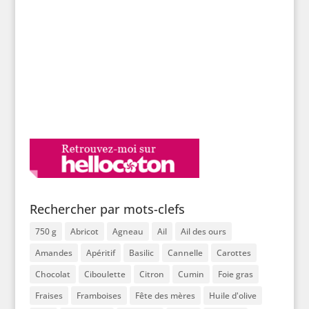
Rechercher par mots-clefs
750 g
Abricot
Agneau
Ail
Ail des ours
Amandes
Apéritif
Basilic
Cannelle
Carottes
Chocolat
Ciboulette
Citron
Cumin
Foie gras
Fraises
Framboises
Fête des mères
Huile d'olive