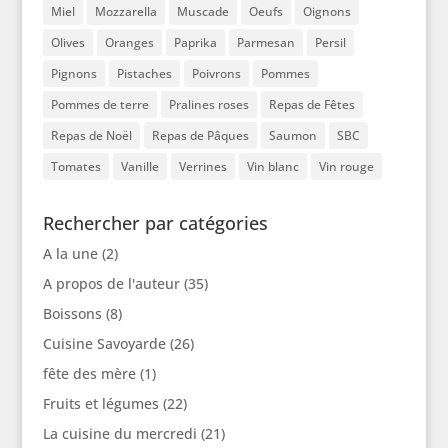
Miel
Mozzarella
Muscade
Oeufs
Oignons
Olives
Oranges
Paprika
Parmesan
Persil
Pignons
Pistaches
Poivrons
Pommes
Pommes de terre
Pralines roses
Repas de Fêtes
Repas de Noël
Repas de Pâques
Saumon
SBC
Tomates
Vanille
Verrines
Vin blanc
Vin rouge
Rechercher par catégories
A la une
(2)
A propos de l'auteur
(35)
Boissons
(8)
Cuisine Savoyarde
(26)
fête des mère
(1)
Fruits et légumes
(22)
La cuisine du mercredi
(21)