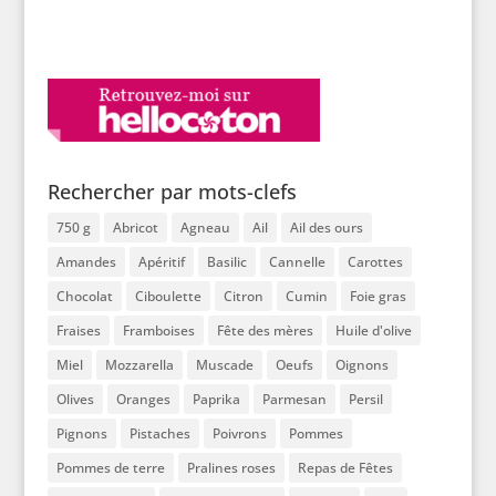
Rechercher par mots-clefs
750 g
Abricot
Agneau
Ail
Ail des ours
Amandes
Apéritif
Basilic
Cannelle
Carottes
Chocolat
Ciboulette
Citron
Cumin
Foie gras
Fraises
Framboises
Fête des mères
Huile d'olive
Miel
Mozzarella
Muscade
Oeufs
Oignons
Olives
Oranges
Paprika
Parmesan
Persil
Pignons
Pistaches
Poivrons
Pommes
Pommes de terre
Pralines roses
Repas de Fêtes