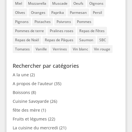
Miel
Mozzarella
Muscade
Oeufs
Oignons
Olives
Oranges
Paprika
Parmesan
Persil
Pignons
Pistaches
Poivrons
Pommes
Pommes de terre
Pralines roses
Repas de Fêtes
Repas de Noël
Repas de Pâques
Saumon
SBC
Tomates
Vanille
Verrines
Vin blanc
Vin rouge
Rechercher par catégories
A la une
(2)
A propos de l'auteur
(35)
Boissons
(8)
Cuisine Savoyarde
(26)
fête des mère
(1)
Fruits et légumes
(22)
La cuisine du mercredi
(21)