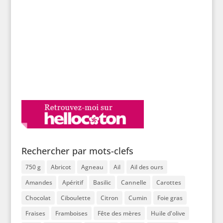
Rechercher par mots-clefs
750 g
Abricot
Agneau
Ail
Ail des ours
Amandes
Apéritif
Basilic
Cannelle
Carottes
Chocolat
Ciboulette
Citron
Cumin
Foie gras
Fraises
Framboises
Fête des mères
Huile d'olive