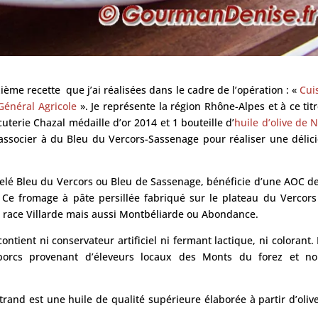
ième recette que j’ai réalisées dans le cadre de l’opération : «
Cui
Général Agricole
». Je représente la région Rhône-Alpes et à ce titre
uterie Chazal médaille d’or 2014 et 1 bouteille d’
huile d’olive de 
s associer à du Bleu du Vercors-Sassenage pour réaliser une délic
lé Bleu du Vercors ou Bleu de Sassenage, bénéficie d’une AOC d
e fromage à pâte persillée fabriqué sur le plateau du Vercors
e race Villarde mais aussi Montbéliarde ou Abondance.
tient ni conservateur artificiel ni fermant lactique, ni colorant. I
 porcs provenant d’éleveurs locaux des Monts du forez et no
rand est une huile de qualité supérieure élaborée à partir d’oliv