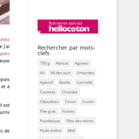
sinez
 j’ai
Rechercher par mots-
clefs
Nyons
ieuse
750 g
Abricot
Agneau
Ail
Ail des ours
Amandes
epuis
Apéritif
Basilic
Cannelle
 et à
Carottes
Chocolat
Ciboulette
Citron
Cumin
l est
Foie gras
Fraises
urris
Framboises
Fête des mères
Huile d'olive
Miel
es de