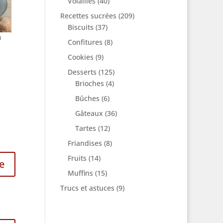
Volailles
(40)
Recettes sucrées
(209)
Biscuits
(37)
n
Confitures
(8)
Cookies
(9)
Desserts
(125)
Brioches
(4)
Bûches
(6)
Gâteaux
(36)
Tartes
(12)
Friandises
(8)
Fruits
(14)
e
Muffins
(15)
Trucs et astuces
(9)