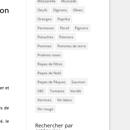
Mozzarella
Muscade
son
Oeufs
Oignons
Olives
Oranges
Paprika
Parmesan
Persil
Pignons
Pistaches
Poivrons
Pommes
Pommes de terre
Pralines roses
Repas de Fêtes
Repas de Noël
Repas de Pâques
Saumon
er et
SBC
Tomates
Vanille
Verrines
Vin blanc
es de
Vin rouge
é, le
Rechercher par