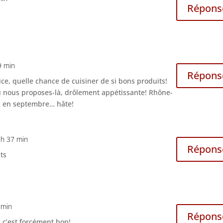
Répons
!
9 min
Répons
ce, quelle chance de cuisiner de si bons produits!
 tu nous proposes-là, drôlement appétissante! Rhône-
n en septembre… hâte!
 h 37 min
Répons
ts
 min
Répons
c’est forcément bon!