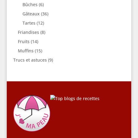
Bûches
(6)
Gâteaux
(36)
Tartes
(12)
Friandises
(8)
Fruits
(14)
Muffins
(15)
Trucs et astuces
(9)