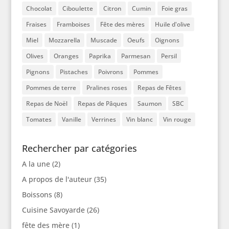
Chocolat
Ciboulette
Citron
Cumin
Foie gras
Fraises
Framboises
Fête des mères
Huile d'olive
Miel
Mozzarella
Muscade
Oeufs
Oignons
Olives
Oranges
Paprika
Parmesan
Persil
Pignons
Pistaches
Poivrons
Pommes
Pommes de terre
Pralines roses
Repas de Fêtes
Repas de Noël
Repas de Pâques
Saumon
SBC
Tomates
Vanille
Verrines
Vin blanc
Vin rouge
Rechercher par catégories
A la une
(2)
A propos de l'auteur
(35)
Boissons
(8)
Cuisine Savoyarde
(26)
fête des mère
(1)