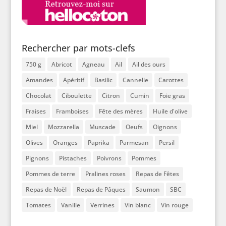
Rechercher par mots-clefs
750 g
Abricot
Agneau
Ail
Ail des ours
Amandes
Apéritif
Basilic
Cannelle
Carottes
Chocolat
Ciboulette
Citron
Cumin
Foie gras
Fraises
Framboises
Fête des mères
Huile d'olive
Miel
Mozzarella
Muscade
Oeufs
Oignons
Olives
Oranges
Paprika
Parmesan
Persil
Pignons
Pistaches
Poivrons
Pommes
Pommes de terre
Pralines roses
Repas de Fêtes
Repas de Noël
Repas de Pâques
Saumon
SBC
Tomates
Vanille
Verrines
Vin blanc
Vin rouge