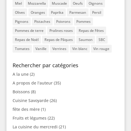
Miel
Mozzarella
Muscade
Oeufs
Oignons
Olives
Oranges
Paprika
Parmesan
Persil
Pignons
Pistaches
Poivrons
Pommes
Pommes de terre
Pralines roses
Repas de Fêtes
Repas de Noël
Repas de Pâques
Saumon
SBC
Tomates
Vanille
Verrines
Vin blanc
Vin rouge
Rechercher par catégories
A la une
(2)
A propos de l'auteur
(35)
Boissons
(8)
Cuisine Savoyarde
(26)
fête des mère
(1)
Fruits et légumes
(22)
La cuisine du mercredi
(21)