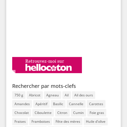
Rechercher par mots-clefs
750 g
Abricot
Agneau
Ail
Ail des ours
Amandes
Apéritif
Basilic
Cannelle
Carottes
Chocolat
Ciboulette
Citron
Cumin
Foie gras
Fraises
Framboises
Fête des mères
Huile d'olive