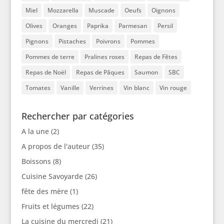
Miel
Mozzarella
Muscade
Oeufs
Oignons
Olives
Oranges
Paprika
Parmesan
Persil
Pignons
Pistaches
Poivrons
Pommes
Pommes de terre
Pralines roses
Repas de Fêtes
Repas de Noël
Repas de Pâques
Saumon
SBC
Tomates
Vanille
Verrines
Vin blanc
Vin rouge
Rechercher par catégories
A la une
(2)
A propos de l'auteur
(35)
Boissons
(8)
Cuisine Savoyarde
(26)
fête des mère
(1)
Fruits et légumes
(22)
La cuisine du mercredi
(21)