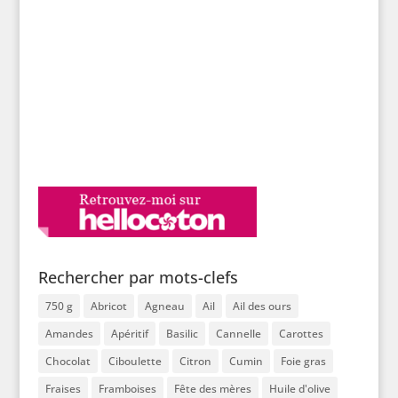
Rechercher par mots-clefs
750 g
Abricot
Agneau
Ail
Ail des ours
Amandes
Apéritif
Basilic
Cannelle
Carottes
Chocolat
Ciboulette
Citron
Cumin
Foie gras
Fraises
Framboises
Fête des mères
Huile d'olive