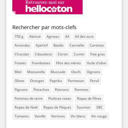
Rechercher par mots-clefs
750 g
Abricot
Agneau
Ail
Ail des ours
Amandes
Apéritif
Basilic
Cannelle
Carottes
Chocolat
Ciboulette
Citron
Cumin
Foie gras
Fraises
Framboises
Fête des mères
Huile d'olive
Miel
Mozzarella
Muscade
Oeufs
Oignons
Olives
Oranges
Paprika
Parmesan
Persil
Pignons
Pistaches
Poivrons
Pommes
Pommes de terre
Pralines roses
Repas de Fêtes
Repas de Noël
Repas de Pâques
Saumon
SBC
Tomates
Vanille
Verrines
Vin blanc
Vin rouge