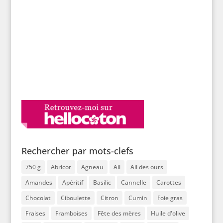
Rechercher par mots-clefs
750 g
Abricot
Agneau
Ail
Ail des ours
Amandes
Apéritif
Basilic
Cannelle
Carottes
Chocolat
Ciboulette
Citron
Cumin
Foie gras
Fraises
Framboises
Fête des mères
Huile d'olive