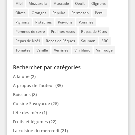
Miel
Mozzarella
Muscade
Oeufs
Oignons
Olives
Oranges
Paprika
Parmesan
Persil
Pignons
Pistaches
Poivrons
Pommes
Pommes de terre
Pralines roses
Repas de Fêtes
Repas de Noël
Repas de Pâques
Saumon
SBC
Tomates
Vanille
Verrines
Vin blanc
Vin rouge
Rechercher par catégories
A la une
(2)
A propos de l'auteur
(35)
Boissons
(8)
Cuisine Savoyarde
(26)
fête des mère
(1)
Fruits et légumes
(22)
La cuisine du mercredi
(21)