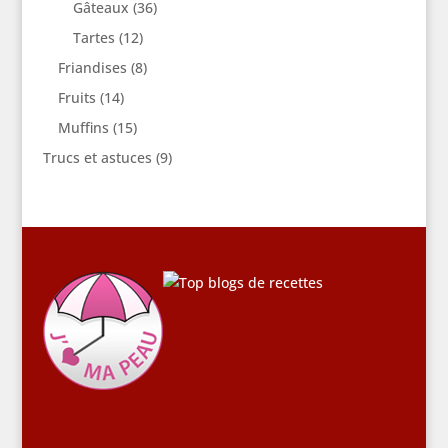
Gâteaux
(36)
Tartes
(12)
Friandises
(8)
Fruits
(14)
Muffins
(15)
Trucs et astuces
(9)