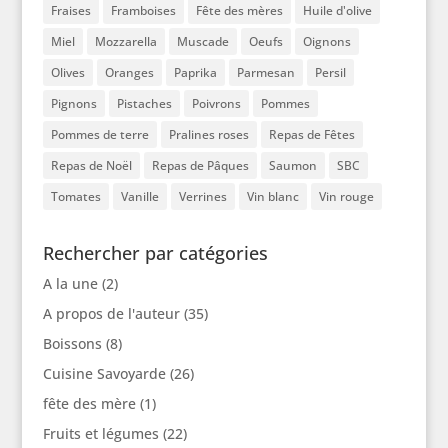
Fraises
Framboises
Fête des mères
Huile d'olive
Miel
Mozzarella
Muscade
Oeufs
Oignons
Olives
Oranges
Paprika
Parmesan
Persil
Pignons
Pistaches
Poivrons
Pommes
Pommes de terre
Pralines roses
Repas de Fêtes
Repas de Noël
Repas de Pâques
Saumon
SBC
Tomates
Vanille
Verrines
Vin blanc
Vin rouge
Rechercher par catégories
A la une
(2)
A propos de l'auteur
(35)
Boissons
(8)
Cuisine Savoyarde
(26)
fête des mère
(1)
Fruits et légumes
(22)