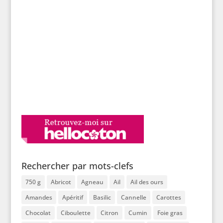
Rechercher par mots-clefs
750 g
Abricot
Agneau
Ail
Ail des ours
Amandes
Apéritif
Basilic
Cannelle
Carottes
Chocolat
Ciboulette
Citron
Cumin
Foie gras