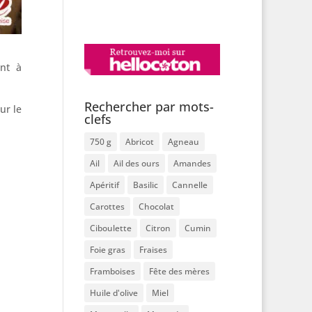
ent à
Rechercher par mots-
ur le
clefs
750 g
Abricot
Agneau
Ail
Ail des ours
Amandes
Apéritif
Basilic
Cannelle
Carottes
Chocolat
Ciboulette
Citron
Cumin
Foie gras
Fraises
Framboises
Fête des mères
Huile d'olive
Miel