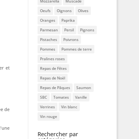
Mozzarella
Muscade
Oeufs
Oignons
Olives
Oranges
Paprika
Parmesan
Persil
Pignons
Pistaches
Poivrons
Pommes
Pommes de terre
Pralines roses
er et
Repas de Fêtes
Repas de Noël
Repas de Pâques
Saumon
SBC
Tomates
Vanille
Verrines
Vin blanc
ée de
Vin rouge
d’une
Rechercher par