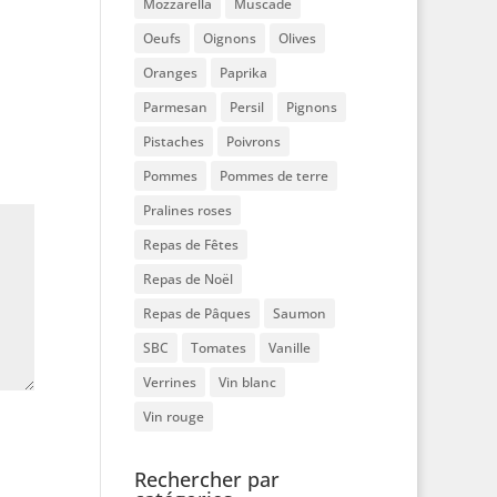
Mozzarella
Muscade
Oeufs
Oignons
Olives
Oranges
Paprika
Parmesan
Persil
Pignons
Pistaches
Poivrons
Pommes
Pommes de terre
Pralines roses
Repas de Fêtes
Repas de Noël
Repas de Pâques
Saumon
SBC
Tomates
Vanille
Verrines
Vin blanc
Vin rouge
Rechercher par