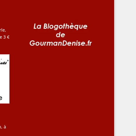
le,
e 3 €
, à