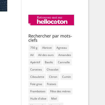
Rechercher par mots-
clefs
750 g
Abricot
Agneau
Ail
Ail des ours
Amandes
Apéritif
Basilic
Cannelle
Carottes
Chocolat
Ciboulette
Citron
Cumin
Foie gras
Fraises
Framboises
Fête des mères
Huile d'olive
Miel