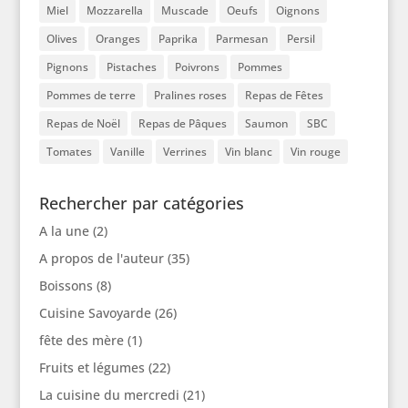
Miel
Mozzarella
Muscade
Oeufs
Oignons
Olives
Oranges
Paprika
Parmesan
Persil
Pignons
Pistaches
Poivrons
Pommes
Pommes de terre
Pralines roses
Repas de Fêtes
Repas de Noël
Repas de Pâques
Saumon
SBC
Tomates
Vanille
Verrines
Vin blanc
Vin rouge
Rechercher par catégories
A la une
(2)
A propos de l'auteur
(35)
Boissons
(8)
Cuisine Savoyarde
(26)
fête des mère
(1)
Fruits et légumes
(22)
La cuisine du mercredi
(21)