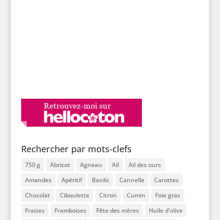
Rechercher par mots-clefs
750 g
Abricot
Agneau
Ail
Ail des ours
Amandes
Apéritif
Basilic
Cannelle
Carottes
Chocolat
Ciboulette
Citron
Cumin
Foie gras
Fraises
Framboises
Fête des mères
Huile d'olive