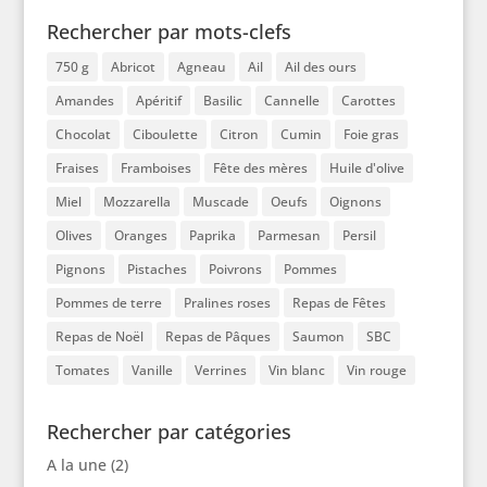
Rechercher par mots-clefs
750 g
Abricot
Agneau
Ail
Ail des ours
Amandes
Apéritif
Basilic
Cannelle
Carottes
Chocolat
Ciboulette
Citron
Cumin
Foie gras
Fraises
Framboises
Fête des mères
Huile d'olive
Miel
Mozzarella
Muscade
Oeufs
Oignons
Olives
Oranges
Paprika
Parmesan
Persil
Pignons
Pistaches
Poivrons
Pommes
Pommes de terre
Pralines roses
Repas de Fêtes
Repas de Noël
Repas de Pâques
Saumon
SBC
Tomates
Vanille
Verrines
Vin blanc
Vin rouge
Rechercher par catégories
A la une
(2)