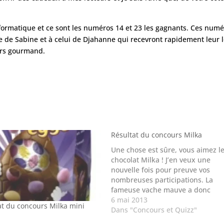
informatique et ce sont les numéros 14 et 23 les gagnants. Ces num
de Sabine et à celui de Djahanne qui recevront rapidement leur l
ours gourmand.
Résultat du concours Milka
Une chose est sûre, vous aimez l
chocolat Milka ! J’en veux une
nouvelle fois pour preuve vos
nombreuses participations. La
fameuse vache mauve a donc
procédé au tirage au sort. Les
6 mai 2013
at du concours Milka mini
numéros gagnants sont les 19, 34
Dans "Concours et Quizz"
41. Ces numéros correspondent