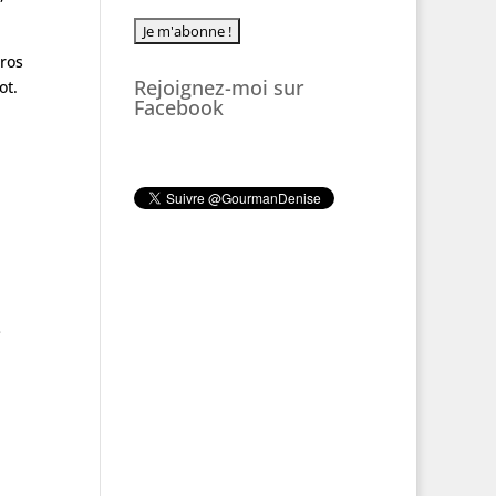
éros
Rejoignez-moi sur
ot.
Facebook
e
 et