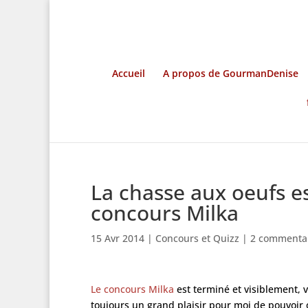
Accueil
A propos de GourmanDenise
La chasse aux oeufs e
concours Milka
15 Avr 2014
|
Concours et Quizz
|
2 commenta
Le concours Milka
est terminé et visiblement, v
toujours un grand plaisir pour moi de pouvoir o