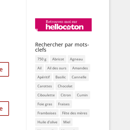
s
Rechercher par mots-
clefs
750 g
Abricot
Agneau
e
Ail
Ail des ours
Amandes
Apéritif
Basilic
Cannelle
Carottes
Chocolat
Ciboulette
Citron
Cumin
Foie gras
Fraises
e
Framboises
Fête des mères
Huile d'olive
Miel