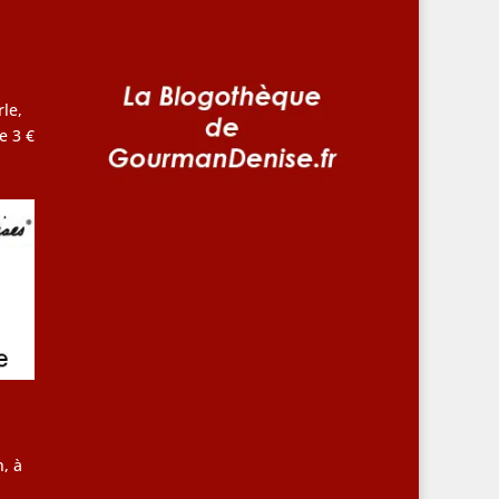
le,
e 3 €
, à