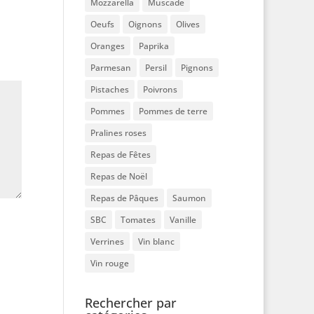
Mozzarella
Muscade
Oeufs
Oignons
Olives
Oranges
Paprika
Parmesan
Persil
Pignons
Pistaches
Poivrons
Pommes
Pommes de terre
Pralines roses
Repas de Fêtes
Repas de Noël
Repas de Pâques
Saumon
SBC
Tomates
Vanille
Verrines
Vin blanc
Vin rouge
Rechercher par