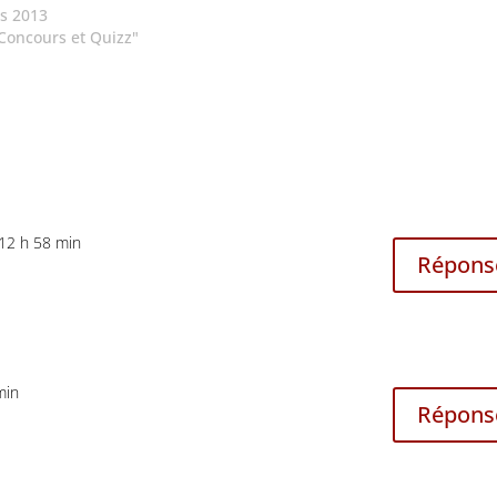
respectivement aux commentaire
s 2013
de Thithoad, de Djahann et de…
Concours et Quizz"
 12 h 58 min
Répons
min
Répons