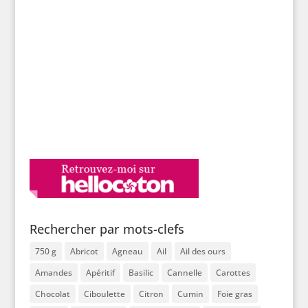
Rechercher par mots-clefs
750 g
Abricot
Agneau
Ail
Ail des ours
Amandes
Apéritif
Basilic
Cannelle
Carottes
Chocolat
Ciboulette
Citron
Cumin
Foie gras