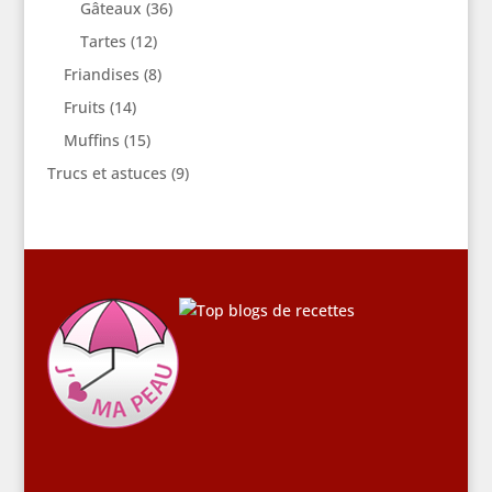
Gâteaux
(36)
Tartes
(12)
Friandises
(8)
Fruits
(14)
Muffins
(15)
Trucs et astuces
(9)