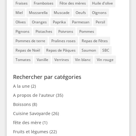
Fraises
Framboises
Fête des mères
Huile d'olive
Miel
Mozzarella
Muscade
Oeufs
Oignons
Olives
Oranges
Paprika
Parmesan
Persil
Pignons
Pistaches
Poivrons
Pommes
Pommes de terre
Pralines roses
Repas de Fêtes
Repas de Noël
Repas de Pâques
Saumon
SBC
Tomates
Vanille
Verrines
Vin blanc
Vin rouge
Rechercher par catégories
A la une
(2)
A propos de l'auteur
(35)
Boissons
(8)
Cuisine Savoyarde
(26)
fête des mère
(1)
Fruits et légumes
(22)