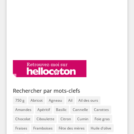
Rechercher par mots-clefs
750 g
Abricot
Agneau
Ail
Ail des ours
Amandes
Apéritif
Basilic
Cannelle
Carottes
Chocolat
Ciboulette
Citron
Cumin
Foie gras
Fraises
Framboises
Fête des mères
Huile d'olive