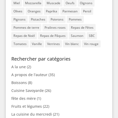
Miel
Mozzarella
Muscade
Oeufs
Oignons
Olives
Oranges
Paprika
Parmesan
Persil
Pignons
Pistaches
Poivrons
Pommes
Pommes de terre
Pralines roses
Repas de Fêtes
Repas de Noël
Repas de Pâques
Saumon
SBC
Tomates
Vanille
Verrines
Vin blanc
Vin rouge
Rechercher par catégories
A la une
(2)
A propos de l'auteur
(35)
Boissons
(8)
Cuisine Savoyarde
(26)
fête des mère
(1)
Fruits et légumes
(22)
La cuisine du mercredi
(21)