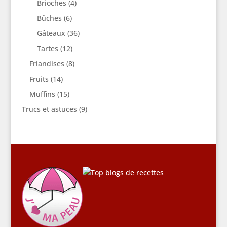
Brioches
(4)
Bûches
(6)
Gâteaux
(36)
Tartes
(12)
Friandises
(8)
Fruits
(14)
Muffins
(15)
Trucs et astuces
(9)