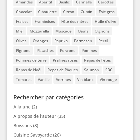
Amandes
Apéritif
Basilic
Cannelle
Carottes
Chocolat
Ciboulette
Citron
Cumin
Foie gras
Fraises
Framboises
Fête des mères
Huile d'olive
Miel
Mozzarella
Muscade
Oeufs
Oignons
Olives
Oranges
Paprika
Parmesan
Persil
Pignons
Pistaches
Poivrons
Pommes
Pommes de terre
Pralines roses
Repas de Fêtes
Repas de Noël
Repas de Pâques
Saumon
SBC
Tomates
Vanille
Verrines
Vin blanc
Vin rouge
Rechercher par catégories
A la une
(2)
A propos de l'auteur
(35)
Boissons
(8)
Cuisine Savoyarde
(26)