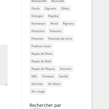
Mozzarella
Muscade
Oeufs
Oignons
Olives
Oranges
Paprika
Parmesan
Persil
Pignons
Pistaches
Poivrons
Pommes
Pommes de terre
Pralines roses
Repas de Fêtes
Repas de Noël
Repas de Pâques
Saumon
SBC
Tomates
Vanille
Verrines
Vin blanc
Vin rouge
Rechercher par