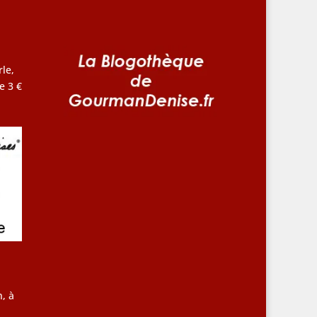
le,
e 3 €
, à