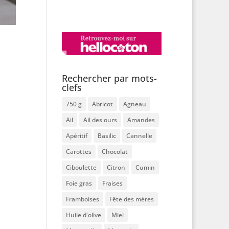
Rechercher par mots-
clefs
750 g
Abricot
Agneau
Ail
Ail des ours
Amandes
Apéritif
Basilic
Cannelle
Carottes
Chocolat
Ciboulette
Citron
Cumin
Foie gras
Fraises
Framboises
Fête des mères
Huile d'olive
Miel